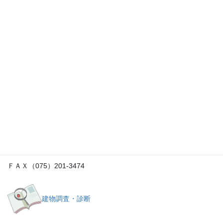
Facebook
X
Hatena
LINE
Pocket
Copy
一般社団法人建築都市保全再生機構
〒601-8033 京都市南区東九条南石田町84森本マンション101
ＴＥＬ（075）632-8771
ＦＡＸ（075）201-3474
建物調査・診断